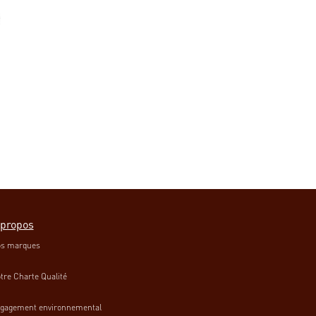
 propos
s marques
tre Charte Qualité
gagement environnemental