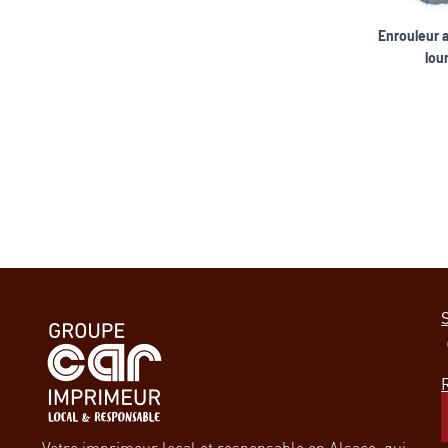
Enrouleur 
lou
signaléti
exterieur signale
S
Votre imprimeur local et responsable en Alsace, qui