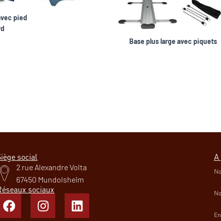
avec pied
rd
Base plus large avec piquets
que outdoor extérieur
tique
car.fr
iège social
A
2 rue Alexandre Volta
No
67450 Mundolsheim
Réseaux sociaux
No
En